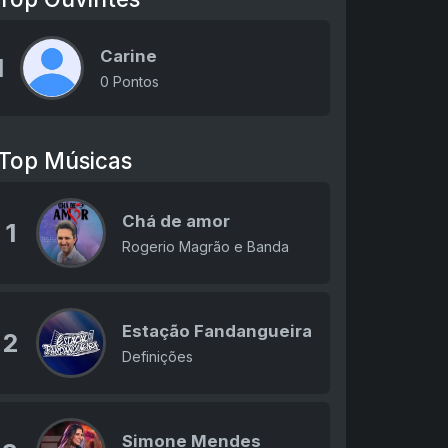
Carine
1
0 Pontos
Top Músicas
Chá de amor
1
Rogerio Magrão e Banda
Estação Fandangueira
2
Definições
Simone Mendes